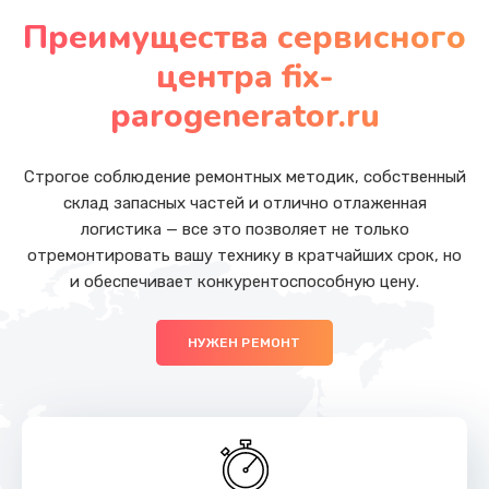
от 1000 руб.
Преимущества сервисного
Заказать
центра fix-
Замена гидросистемы
parogenerator.ru
от 1000 руб.
Заказать
Строгое соблюдение ремонтных методик, собственный
склад запасных частей и отлично отлаженная
Замена жерновов
логистика — все это позволяет не только
отремонтировать вашу технику в кратчайших срок, но
от 1000 руб.
и обеспечивает конкурентоспособную цену.
Заказать
НУЖЕН РЕМОНТ
Ремонт гидросистемы
от 1000 руб.
Заказать
Ремонт капучинатора