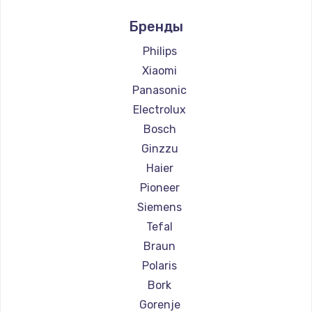
Ремонт парогенераторов Hyundai
Бренды
Ремонт парогенераторов Hotpoint Ariston
Ремонт парогенераторов DELTA
Philips
Ремонт парогенераторов Silter
Xiaomi
Ремонт парогенераторов Chayka
Panasonic
Ремонт парогенераторов Vivitek
Electrolux
Ремонт парогенераторов RED solution
Bosch
Ginzzu
Haier
Pioneer
Siemens
Tefal
Braun
Polaris
Bork
Gorenje