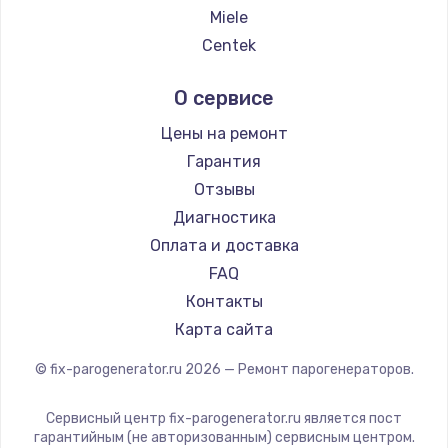
Miele
Centek
Hyundai
О сервисе
Hotpoint Ariston
DELTA
Цены на ремонт
Silter
Гарантия
Chayka
Отзывы
Vivitek
Диагностика
RED solution
Оплата и доставка
FAQ
Контакты
Карта сайта
© fix-parogenerator.ru
2026
— Ремонт парогенераторов.
Сервисный центр fix-parogenerator.ru является пост
гарантийным (не авторизованным) сервисным центром.