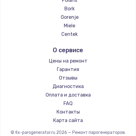
Polaris
Bork
Gorenje
Miele
Centek
Hyundai
О сервисе
Hotpoint Ariston
DELTA
Цены на ремонт
Silter
Гарантия
Chayka
Отзывы
Vivitek
Диагностика
RED solution
Оплата и доставка
FAQ
Контакты
Карта сайта
© fix-parogenerator.ru
2026
— Ремонт парогенераторов.