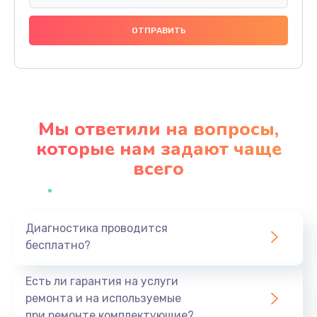
Чистка с разбором кофемашины
600 руб.
Заказать
Замена бойлера
1000 руб.
Мы ответили на вопросы,
Заказать
которые нам задают чаще
всего
Замена прокладок, хомутов, скобок и колец
290 руб.
Заказать
Диагностика проводится
бесплатно?
Замена жерновов
1000 руб.
Есть ли гарантия на услуги
Заказать
ремонта и на используемые
при ремонте комплектующие?