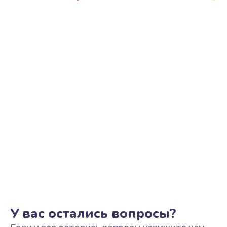
Замена счетчика воды
1000 руб.
Заказать
Ремонт ЦЗУ (центральное заварочное
устройство)
990 руб.
Заказать
У вас остались вопросы?