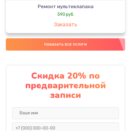
Ремонт мультиклапана
590 руб.
Заказать
Ремонт капучинатора
ПОКАЗАТЬ ВСЕ УСЛУГИ
1000 руб.
Заказать
Замена/Чистка трубок
Скидка 20% по
800 руб.
предварительной
Заказать
записи
Замена гидросистемы
1000 руб.
Заказать