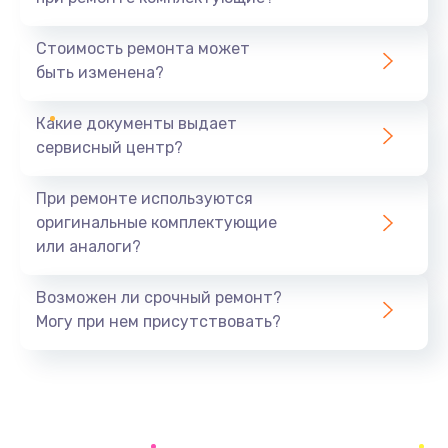
Чистка от кофейных масел
550 руб.
Стоимость ремонта может
быть изменена?
Заказать
Какие документы выдает
Ремонт платы управления
сервисный центр?
1500 руб.
Заказать
При ремонте используются
оригинальные комплектующие
Замена ТЭНа
или аналоги?
800 руб.
Заказать
Возможен ли срочный ремонт?
Могу при нем присутствовать?
Ремонт гидросистемы
1000 руб.
Заказать