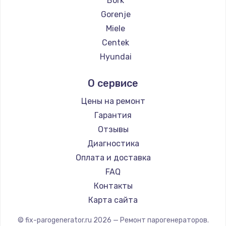
Bork
Gorenje
Miele
Centek
Hyundai
Hotpoint Ariston
О сервисе
DELTA
Silter
Цены на ремонт
Chayka
Гарантия
Beko
Отзывы
Vivitek
Диагностика
RED solution
Оплата и доставка
FAQ
Контакты
Карта сайта
© fix-parogenerator.ru
2026
— Ремонт парогенераторов.