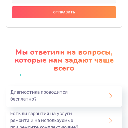
Ремонт насоса
920 руб.
Заказать
Замена жерновов
820 руб.
Мы ответили на вопросы,
Заказать
которые нам задают чаще
всего
Чистка от кофейных масел
540 руб.
Заказать
Диагностика проводится
бесплатно?
Ремонт системной платы
1420 руб.
Есть ли гарантия на услуги
Заказать
ремонта и на используемые
при ремонте комплектующие?