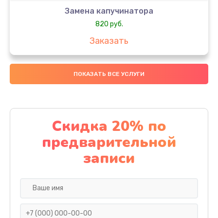
Замена капучинатора
820 руб.
Заказать
Ремонт ЦЗУ
ПОКАЗАТЬ ВСЕ УСЛУГИ
820 руб.
Заказать
Замена прокладок, хомутов, скобок и колец
Скидка 20% по
290 руб.
предварительной
Заказать
записи
Ремонт дренажного клапана
670 руб.
Заказать