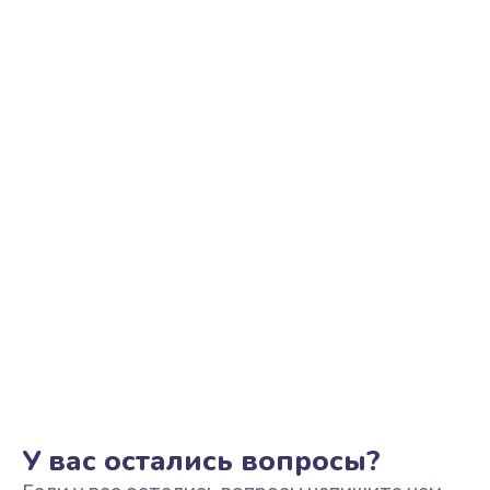
Ремонт гидросистемы
890 руб.
Заказать
Декальцинация
570 руб.
Заказать
Замена пароблока
1170 руб.
Заказать
У вас остались вопросы?