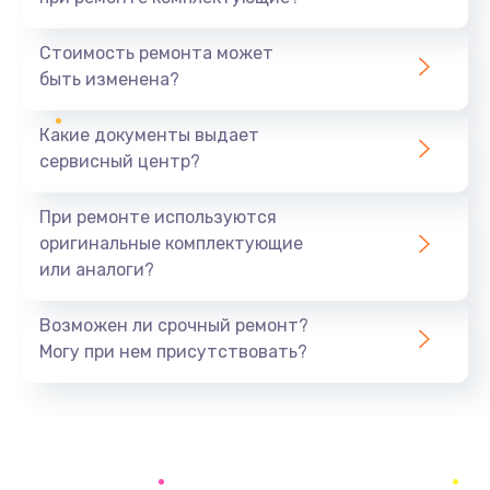
Замена ТЭНа
670 руб.
Стоимость ремонта может
быть изменена?
Заказать
Какие документы выдает
Замена фильтра
сервисный центр?
820 руб.
Заказать
При ремонте используются
оригинальные комплектующие
Ремонт двигателя кофемолки
или аналоги?
970 руб.
Заказать
Возможен ли срочный ремонт?
Могу при нем присутствовать?
Замена трубок
450 руб.
Заказать