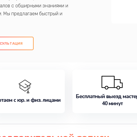
алов с обширными знаниями и
и. Мы предлагаем быстрый и
ем оригинальных компонентов, а также
ых работ. Наша цель - предоставить
ое обслуживание, удовлетворяя их
СУЛЬТАЦИЯ
медлите записаться на ремонт уже
Бесплатный выезд масте
таем с юр. и физ. лицами
40 минут