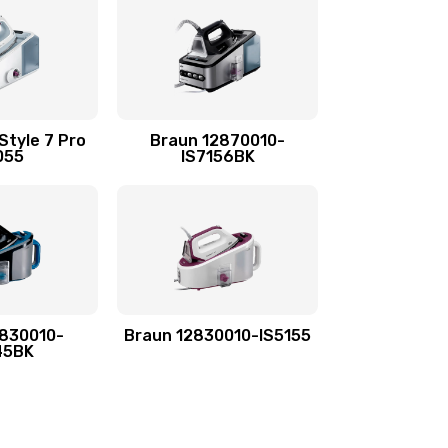
Style 7 Pro
Braun 12870010-
055
IS7156BK
2830010-
Braun 12830010-IS5155
45BK