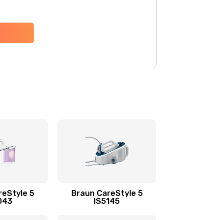
reStyle 5
Braun CareStyle 5
043
IS5145