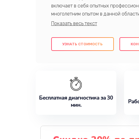
включает в себя опытных профессион
многолетним опытом в данной област
качественный ремонт с использовани
гарантируем качество всех проведенн
клиентам надежное и профессиональн
УЗНАТЬ СТОИМОСТЬ
КОН
потребности наилучшим образом. Не 
сейчас!
Бесплатная диагностика за 30
Рабо
мин.