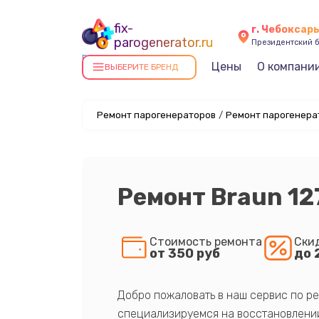
fix-
г. Чебоксар
parogenerator.ru
Президентский б
Ремонт парогенераторов в
Цены
О компани
ВЫБЕРИТЕ БРЕНД
Чебоксарах
Ремонт парогенераторов
/
Ремонт парогенерат
Ремонт Braun 1
Стоимость ремонта
Ски
от 350 руб
до 
Добро пожаловать в наш сервис по ре
специализируемся на восстановлении