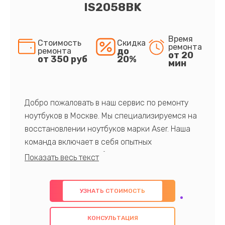
IS2058BK
Время
Стоимость
Скидка
ремонта
до
ремонта
от 20
от 350 руб
20%
мин
Добро пожаловать в наш сервис по ремонту
ноутбуков в Москве. Мы специализируемся на
восстановлении ноутбуков марки Aser. Наша
команда включает в себя опытных
профессионалов с обширными знаниями и
многолетним опытом в данной области. Мы
предлагаем быстрый и качественный ремонт с
УЗНАТЬ СТОИМОСТЬ
использованием оригинальных компонентов, а
также гарантируем качество всех
КОНСУЛЬТАЦИЯ
проведенных работ. Наша цель - предоставить