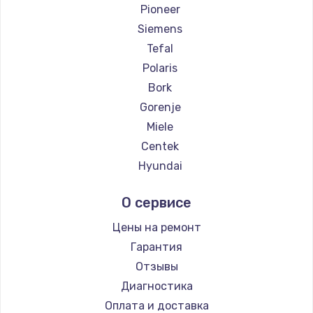
Pioneer
Siemens
Tefal
Polaris
Bork
Gorenje
Miele
Centek
Hyundai
Hotpoint Ariston
О сервисе
DELTA
Silter
Цены на ремонт
Chayka
Гарантия
Beko
Отзывы
Vivitek
Диагностика
RED solution
Оплата и доставка