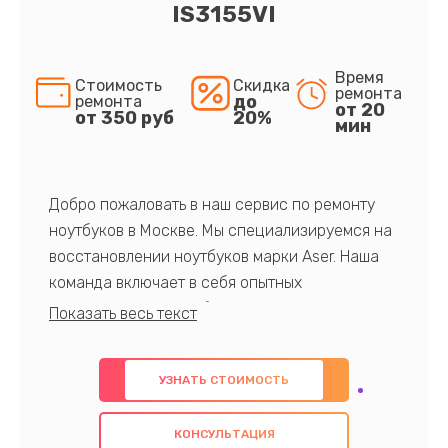
IS3155VI
Время
Стоимость
Скидка
ремонта
до
ремонта
от 20
от 350 руб
20%
мин
Добро пожаловать в наш сервис по ремонту
ноутбуков в Москве. Мы специализируемся на
восстановлении ноутбуков марки Aser. Наша
команда включает в себя опытных
профессионалов с обширными знаниями и
многолетним опытом в данной области. Мы
предлагаем быстрый и качественный ремонт с
УЗНАТЬ СТОИМОСТЬ
использованием оригинальных компонентов, а
также гарантируем качество всех
КОНСУЛЬТАЦИЯ
проведенных работ. Наша цель - предоставить