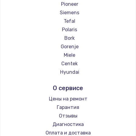
Pioneer
Siemens
Tefal
Polaris
Bork
Gorenje
Miele
Centek
Hyundai
Hotpoint Ariston
О сервисе
DELTA
Silter
Цены на ремонт
Chayka
Гарантия
Beko
Отзывы
Vivitek
Диагностика
RED solution
Оплата и доставка