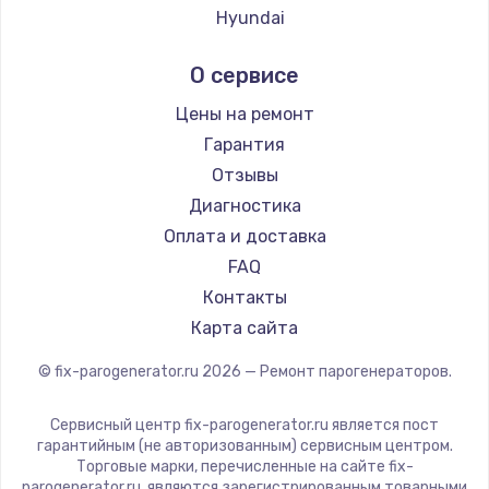
Hyundai
Hotpoint Ariston
О сервисе
DELTA
Silter
Цены на ремонт
Chayka
Гарантия
Beko
Отзывы
Vivitek
Диагностика
RED solution
Оплата и доставка
FAQ
Контакты
Карта сайта
© fix-parogenerator.ru
2026
— Ремонт парогенераторов.
Сервисный центр fix-parogenerator.ru является пост
гарантийным (не авторизованным) сервисным центром.
Торговые марки, перечисленные на сайте fix-
parogenerator.ru, являются зарегистрированным товарными