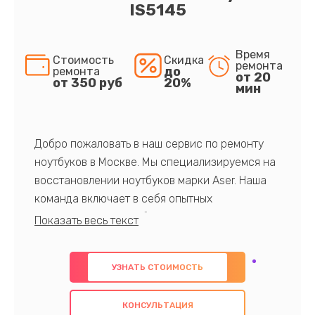
IS5145
Время
Стоимость
Скидка
ремонта
до
ремонта
от 20
от 350 руб
20%
мин
Добро пожаловать в наш сервис по ремонту
ноутбуков в Москве. Мы специализируемся на
восстановлении ноутбуков марки Aser. Наша
команда включает в себя опытных
профессионалов с обширными знаниями и
многолетним опытом в данной области. Мы
предлагаем быстрый и качественный ремонт с
УЗНАТЬ СТОИМОСТЬ
использованием оригинальных компонентов, а
также гарантируем качество всех
КОНСУЛЬТАЦИЯ
проведенных работ. Наша цель - предоставить