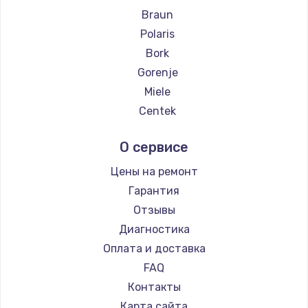
Braun
Polaris
Bork
Gorenje
Miele
Centek
Hyundai
О сервисе
Hotpoint Ariston
DELTA
Цены на ремонт
Silter
Гарантия
Beko
Отзывы
Vivitek
Диагностика
RED solution
Оплата и доставка
FAQ
Контакты
Карта сайта