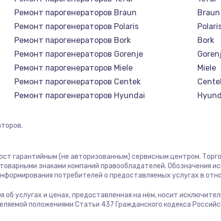
Ремонт парогенераторов Braun
Braun
Ремонт парогенераторов Polaris
Polari
Ремонт парогенераторов Bork
Bork
Ремонт парогенераторов Gorenje
Goren
Ремонт парогенераторов Miele
Miele
Ремонт парогенераторов Centek
Cente
Ремонт парогенераторов Hyundai
Hyund
Ремонт парогенераторов Hotpoint Ariston
Hotpoi
Ремонт парогенераторов DELTA
DELTA
торов.
Ремонт парогенераторов Silter
Silter
Ремонт парогенераторов Chayka
Chayk
 пост гарантийным (не авторизованным) сервисным центром. Торго
Ремонт парогенераторов Beko
Beko
м товарными знаками компаний правообладателей. Обозначения и
 информирования потребителей о предоставляемых услугах в отн
Ремонт парогенераторов Vivitek
Vivite
Ремонт парогенераторов RED solution
RED so
ция об услугах и ценах, предоставленная на нём, носит исключит
деляемой положениями Статьи 437 Гражданского кодекса Россий