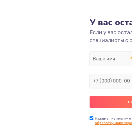
3000 руб.
Заказ
У вас ос
2500 руб.
Заказ
Если у вас оста
специалисты с 
2000 руб.
Заказ
2000 руб.
Заказ
2000 руб.
Заказ
2000 руб.
Заказ
1000 руб.
Заказ
Нажимая на кнопку о
обработку моих перс
1100 руб.
Заказ