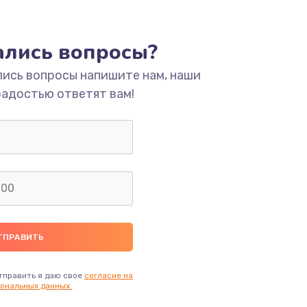
ать
тались вопросы?
ать
лись вопросы напишите нам, наши
радостью ответят вам!
ать
ать
ать
ать
ать
тправить я даю свое
согласие на
ональных данных.
ать