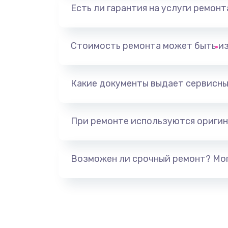
Есть ли гарантия на услуги ремон
Замена помпы
Ремонт гидросистемы
Стоимость ремонта может быть и
Ремонт кофемолки
Какие документы выдает сервисны
Замена электромагнитного клап
При ремонте используются оригин
Декальцинация
Замена пароблока
Возможен ли срочный ремонт? Мог
Замена трансформатора
Ремонт привода варочного блок