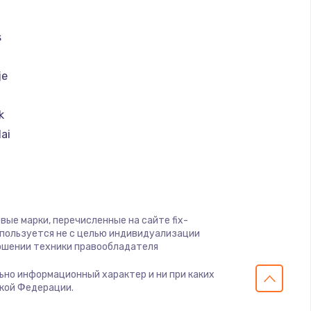
s
je
k
ai
nt Ariston
a
вые марки, перечисленные на сайте fix-
спользуется не с целью индивидуализации
ошении техники правообладателя
k
lution
ельно информационный характер и ни при каких
ской Федерации.