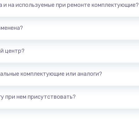
та и на используемые при ремонте комплектующие?
3000 руб.
Заказ
1000 руб.
Заказ
зменена?
1200 руб.
Заказ
й центр?
ана
2000 руб.
Заказ
альные комплектующие или аналоги?
1200 руб.
Заказ
1200 руб.
Заказ
у при нем присутствовать?
1000 руб.
Заказ
а
4000 руб.
Заказ