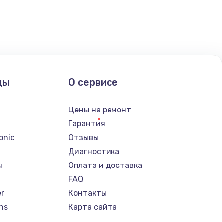
ать
ать
ать
ды
О сервисе
ать
s
Цены на ремонт
i
Гарантия
ать
onic
Отзывы
Диагностика
ать
u
Оплата и доставка
FAQ
er
Контакты
ns
Карта сайта