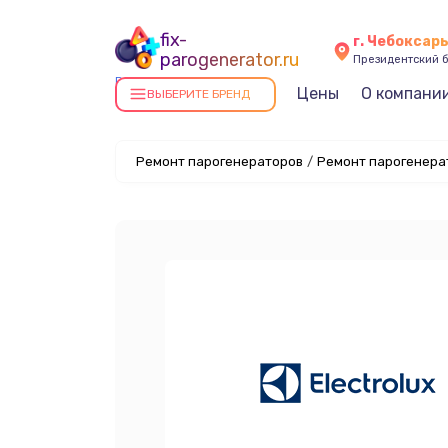
fix-
г. Чебоксар
parogenerator.ru
Президентский б
Ремонт парогенераторов в
Цены
О компани
ВЫБЕРИТЕ БРЕНД
Чебоксарах
Ремонт парогенераторов
/
Ремонт парогенерат