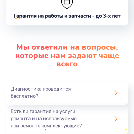
Замена микропереключателей
от 2000 руб.
Гарантия на работы и запчасти - до 3-х лет
Заказать
Замена электромагнитного клапана
Мы ответили на вопросы,
от 2000 руб.
которые нам задают чаще
Заказать
всего
Ремонт или замена флоуметра
от 2000 руб.
Диагностика проводится
Заказать
бесплатно?
Замена уплотнительных колец
Есть ли гарантия на услуги
от 1200 руб.
ремонта и на используемые
Заказать
при ремонте комплектующие?