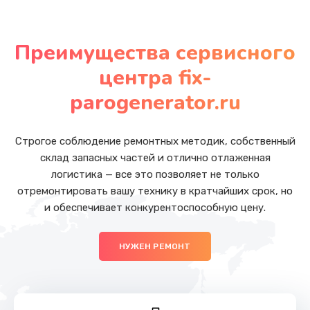
Ремонт или замена платы управления
от 5000 руб.
Преимущества сервисного
Заказать
центра fix-
Ремонт или замена термоблока
parogenerator.ru
от 5000 руб.
Заказать
Строгое соблюдение ремонтных методик, собственный
склад запасных частей и отлично отлаженная
Ремонт привода варочного блока
логистика — все это позволяет не только
отремонтировать вашу технику в кратчайших срок, но
от 4000 руб.
и обеспечивает конкурентоспособную цену.
Заказать
НУЖЕН РЕМОНТ
Замена помпы
от 3000 руб.
Заказать