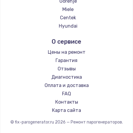
Gorenje
Miele
Centek
Hyundai
Hotpoint Ariston
О сервисе
DELTA
Silter
Цены на ремонт
Chayka
Гарантия
Beko
Отзывы
Vivitek
Диагностика
RED solution
Оплата и доставка
FAQ
Контакты
Карта сайта
© fix-parogenerator.ru
2026
— Ремонт парогенераторов.