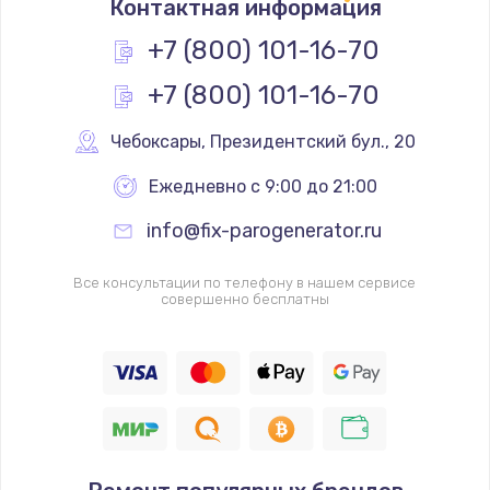
Замена двигателя
Контактная информация
от 1500 руб.
+7 (800) 101-16-70
Заказать
+7 (800) 101-16-70
Ремонт силовой платы
Чебоксары
,
 Президентский бул., 20
от 1500 руб.
Ежедневно с 9:00 до 21:00
Заказать
info@fix-parogenerator.ru
Замена клапана дренажа
от 1500 руб.
Все консультации по телефону в нашем сервисе
совершенно бесплатны
Заказать
Замена датчика воды
от 1000 руб.
Заказать
Ремонт насоса