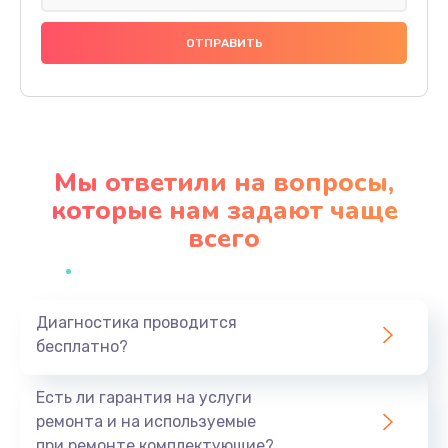
Замена капучинатора
1200 руб.
Заказать
Ремонт насоса
800 руб.
Мы ответили на вопросы,
Заказать
которые нам задают чаще
всего
Замена жерновов
1200 руб.
Заказать
Диагностика проводится
бесплатно?
Чистка от кофейных масел
1500 руб.
Есть ли гарантия на услуги
Заказать
ремонта и на используемые
при ремонте комплектующие?