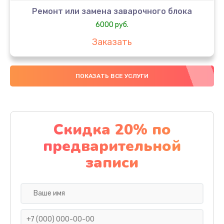
Ремонт или замена заварочного блока
6000 руб.
Заказать
Ремонт или замена панели управления
ПОКАЗАТЬ ВСЕ УСЛУГИ
5000 руб.
Заказать
Ремонт или замена платы управления
Скидка 20% по
5000 руб.
предварительной
Заказать
записи
Ремонт или замена термоблока
5000 руб.
Заказать