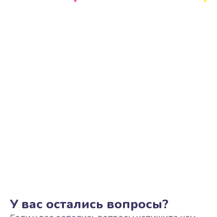
Замена термостата
1000 руб.
Заказать
Замена помпы
3000 руб.
Заказать
Ремонт гидросистемы
1000 руб.
Заказать
Ремонт кофемолки
1200 руб.
Заказать
У вас остались вопросы?