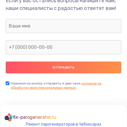
Если у вас остались вопросы напишите нам,
Замена электромагнитного клапана
наши специалисты с радостью ответят вам!
2000 руб.
Заказать
Декальцинация
1200 руб.
Заказать
Замена пароблока
1200 руб.
Заказать
Нажимая на кнопку отправить я даю свое
согласие на
обработку моих персональных данных.
Замена трансформатора
1000 руб.
Заказать
fix-parogenerator.ru
Ремонт парогенераторов в Чебоксарах