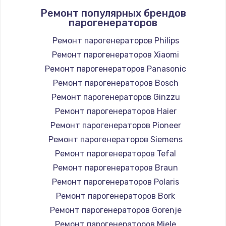
Ремонт популярных брендов
2000 руб.
парогенераторов
Заказать
Ремонт парогенераторов Philips
Ремонт парогенераторов Xiaomi
Ремонт или замена флоуметра
Ремонт парогенераторов Panasonic
2000 руб.
Ремонт парогенераторов Bosch
Заказать
Ремонт парогенераторов Ginzzu
Замена сальников
Ремонт парогенераторов Haier
2000 руб.
Ремонт парогенераторов Pioneer
Ремонт парогенераторов Siemens
Заказать
Ремонт парогенераторов Tefal
Замена переходников
Ремонт парогенераторов Braun
1000 руб.
Ремонт парогенераторов Polaris
Ремонт парогенераторов Bork
Заказать
Ремонт парогенераторов Gorenje
Ремонт бойлера
Ремонт парогенераторов Miele