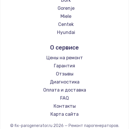
Bork
1200 руб.
Gorenje
Заказать
Miele
Centek
Чистка системы подачи воды
Hyundai
800 руб.
Hotpoint Ariston
Заказать
О сервисе
DELTA
Silter
Цены на ремонт
Замена датчиков
Chayka
Гарантия
1000 руб.
Beko
Отзывы
Заказать
Vivitek
Диагностика
RED solution
Оплата и доставка
FAQ
Контакты
Карта сайта
© fix-parogenerator.ru
2026
— Ремонт парогенераторов.