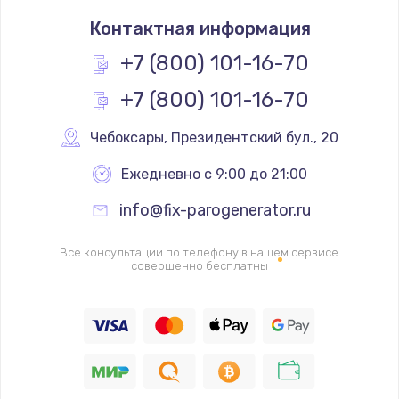
Ремонт привода варочного блока
Контактная информация
4000 руб.
Заказать
+7 (800) 101-16-70
+7 (800) 101-16-70
Чистка устройства
3000 руб.
Чебоксары
,
 Президентский бул., 20
Заказать
Ежедневно с 9:00 до 21:00
Замена термодатчиков
info@fix-parogenerator.ru
2500 руб.
Заказать
Все консультации по телефону в нашем сервисе
совершенно бесплатны
Замена клапанов
2000 руб.
Заказать
Замена микропереключателей