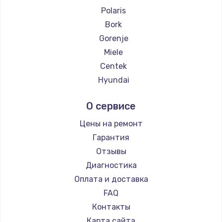
Polaris
Bork
Gorenje
Miele
Centek
Hyundai
Hotpoint Ariston
О сервисе
DELTA
Silter
Цены на ремонт
Chayka
Гарантия
Beko
Отзывы
Vivitek
Диагностика
RED solution
Оплата и доставка
FAQ
Контакты
Карта сайта