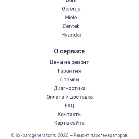
Bork
Замена температурного датчика
Gorenje
2500 руб.
Miele
Заказать
Centek
Hyundai
Замена электроконфорки
Hotpoint Ariston
1300 руб.
О сервисе
DELTA
Заказать
Silter
Цены на ремонт
Chayka
Гарантия
Техобслуживание
Beko
Отзывы
900 руб.
Vivitek
Диагностика
Заказать
RED solution
Оплата и доставка
FAQ
Установка / подключение / демонтаж
Контакты
1300 руб.
Карта сайта
Заказать
© fix-parogenerator.ru
2026
— Ремонт парогенераторов.