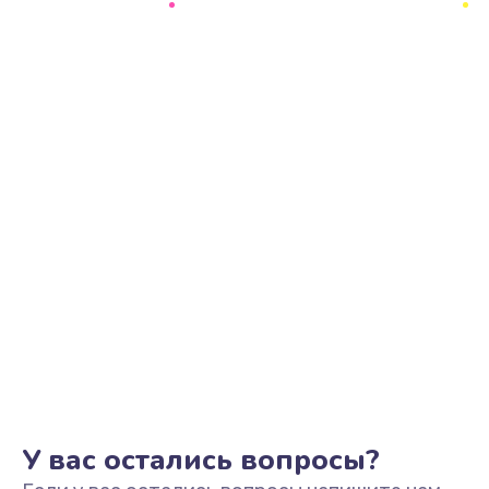
Ремонт цепи питания
2500 руб.
Заказать
Замена видеоадаптера (видеокарты)
1800 руб.
Заказать
Замена, перепайка чипа
1300 руб.
Заказать
Замена HDMI-разъема
650 руб.
Заказать
У вас остались вопросы?