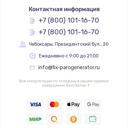
Замена термостата
Контактная информация
1200 руб.
Заказать
+7 (800) 101-16-70
+7 (800) 101-16-70
Замена реле
1000 руб.
Чебоксары
,
 Президентский бул., 20
Заказать
Ежедневно с 9:00 до 21:00
Замена термопредохранителя
info@fix-parogenerator.ru
700 руб.
Заказать
Все консультации по телефону в нашем сервисе
совершенно бесплатны
Замена ТЭНа
2500 руб.
Заказать
Замена шнура