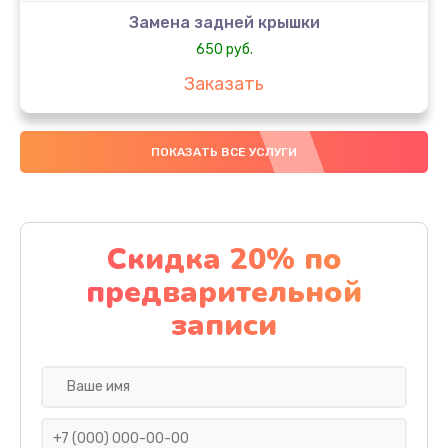
Замена задней крышки
650 руб.
Заказать
Замена аккумулятора
ПОКАЗАТЬ ВСЕ УСЛУГИ
4000 руб.
Заказать
Замена материнской платы
Скидка 20% по
1100 руб.
предварительной
Заказать
записи
Замена масла
750 руб.
Заказать