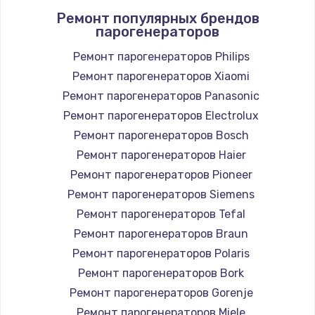
Ремонт популярных брендов
1400 руб.
парогенераторов
Заказать
Ремонт парогенераторов Philips
Ремонт парогенераторов Xiaomi
Замена / ремонт электронного модуля
управления
Ремонт парогенераторов Panasonic
600 руб.
Ремонт парогенераторов Electrolux
Заказать
Ремонт парогенераторов Bosch
Ремонт парогенераторов Haier
Замена конфорки
Ремонт парогенераторов Pioneer
1100 руб.
Ремонт парогенераторов Siemens
Заказать
Ремонт парогенераторов Tefal
Ремонт парогенераторов Braun
Замена платы сенсора
Ремонт парогенераторов Polaris
900 руб.
Ремонт парогенераторов Bork
Заказать
Ремонт парогенераторов Gorenje
Ремонт парогенераторов Miele