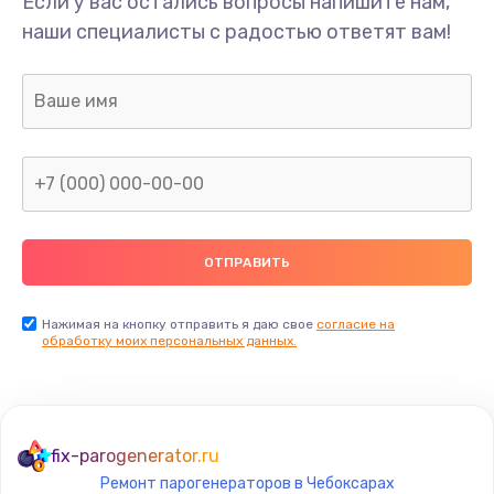
Если у вас остались вопросы напишите нам,
Замена/Pемонт карбюратора
наши специалисты с радостью ответят вам!
1300 руб.
Заказать
Ремонт капиллярной трубки
400 руб.
Заказать
Замена блока питания
1000 руб.
Заказать
Нажимая на кнопку отправить я даю свое
согласие на
обработку моих персональных данных.
Прошивка / разблокировка
900 руб.
Заказать
fix-parogenerator.ru
Ремонт парогенераторов в Чебоксарах