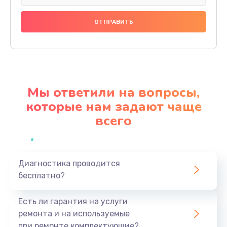
Замена праймера
1000 руб.
Заказать
Ремонт материнской платы
4500 руб.
Мы ответили на вопросы,
Заказать
которые нам задают чаще
всего
Профилактическая чистка
1000 руб.
Заказать
Диагностика проводится
бесплатно?
Прошивка BIOS
1920 руб.
Есть ли гарантия на услуги
Заказать
ремонта и на используемые
при ремонте комплектующие?