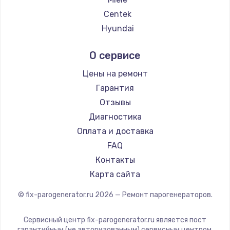
Centek
Hyundai
Hotpoint Ariston
О сервисе
DELTA
Silter
Цены на ремонт
Chayka
Гарантия
Beko
Отзывы
Vivitek
Диагностика
RED solution
Оплата и доставка
FAQ
Контакты
Карта сайта
© fix-parogenerator.ru
2026
— Ремонт парогенераторов.
Сервисный центр fix-parogenerator.ru является пост
гарантийным (не авторизованным) сервисным центром.