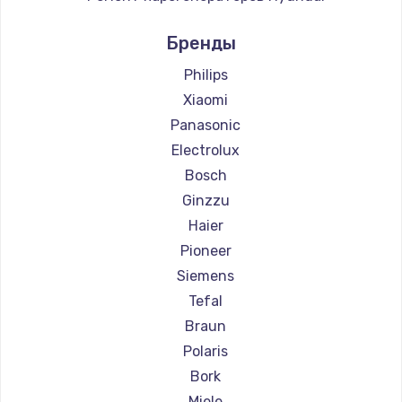
Ремонт парогенераторов Hotpoint Ariston
Бренды
Ремонт парогенераторов DELTA
Ремонт парогенераторов Silter
Philips
Ремонт парогенераторов Chayka
Xiaomi
Ремонт парогенераторов Beko
Panasonic
Ремонт парогенераторов Vivitek
Electrolux
Ремонт парогенераторов RED solution
Bosch
Ginzzu
Haier
Pioneer
Siemens
Tefal
Braun
Polaris
Bork
Miele