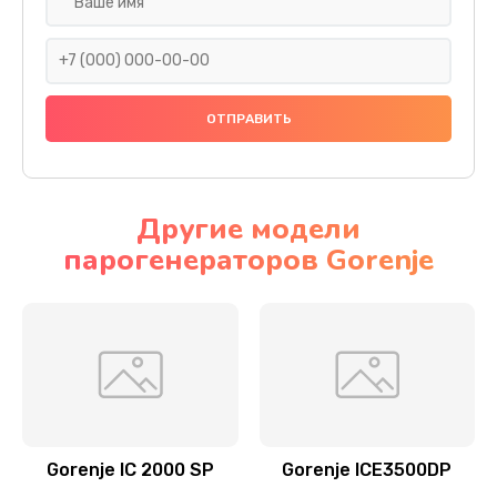
Замена помпы
490 руб.
Заказать
Замена термоблока
1500 руб.
Другие модели
Заказать
парогенераторов Gorenje
Замена мультиклапана
890 руб.
Заказать
Замена кофемолки
1500 руб.
Gorenje IC 2000 SP
Gorenje ICE3500DP
Заказать