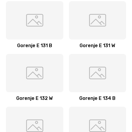
Замена дренажного клапана
890 руб.
Заказать
Замена микровыключателя
Gorenje E 131 B
Gorenje E 131 W
900 руб.
Заказать
Замена трубки высокого давления
690 руб.
Gorenje E 132 W
Gorenje E 134 B
Заказать
Замена прокладок
690 руб.