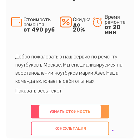
Время
Стоимость
Скидка
ремонта
до
ремонта
от 20
от 490 руб
20%
мин
Добро пожаловать в наш сервис по ремонту
ноутбуков в Москве. Мы специализируемся на
восстановлении ноутбуков марки Aser. Наша
команда включает в себя опытных
профессионалов с обширными знаниями и
многолетним опытом в данной области. Мы
предлагаем быстрый и качественный ремонт с
УЗНАТЬ СТОИМОСТЬ
использованием оригинальных компонентов, а
также гарантируем качество всех
КОНСУЛЬТАЦИЯ
проведенных работ. Наша цель - предоставить
клиентам надежное и профессиональное