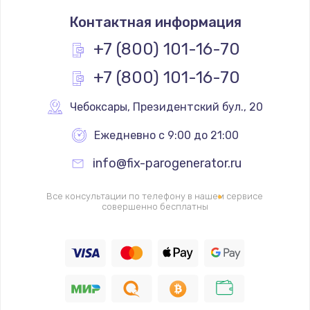
Замена термостата
Контактная информация
1200 руб.
Заказать
+7 (800) 101-16-70
+7 (800) 101-16-70
Замена реле
1000 руб.
Чебоксары
,
 Президентский бул., 20
Заказать
Ежедневно с 9:00 до 21:00
Замена термопредохранителя
info@fix-parogenerator.ru
700 руб.
Заказать
Все консультации по телефону в нашем сервисе
совершенно бесплатны
Замена ТЭНа
2500 руб.
Заказать
Замена шнура