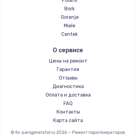
Polaris
Замена температурного датчика
Bork
2500 руб.
Gorenje
Заказать
Miele
Centek
Замена электроконфорки
Hotpoint Ariston
1300 руб.
О сервисе
DELTA
Заказать
Silter
Цены на ремонт
Chayka
Гарантия
Техобслуживание
Beko
Отзывы
900 руб.
Vivitek
Диагностика
Заказать
RED solution
Оплата и доставка
FAQ
Установка / подключение / демонтаж
Контакты
1300 руб.
Карта сайта
Заказать
© fix-parogenerator.ru
2026
— Ремонт парогенераторов.