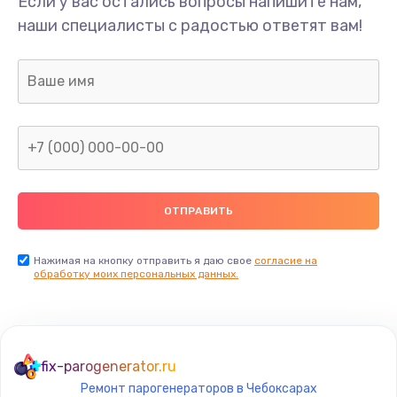
Если у вас остались вопросы напишите нам,
Замена/Pемонт карбюратора
наши специалисты с радостью ответят вам!
1300 руб.
Заказать
Ремонт капиллярной трубки
400 руб.
Заказать
Замена блока питания
1000 руб.
Заказать
Нажимая на кнопку отправить я даю свое
согласие на
обработку моих персональных данных.
Прошивка / разблокировка
900 руб.
Заказать
fix-parogenerator.ru
Ремонт парогенераторов в Чебоксарах