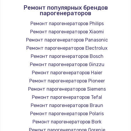
Ремонт популярных брендов
1400 руб.
парогенераторов
Заказать
Ремонт парогенераторов Philips
Ремонт парогенераторов Xiaomi
Замена / ремонт электронного модуля
управления
Ремонт парогенераторов Panasonic
600 руб.
Ремонт парогенераторов Electrolux
Заказать
Ремонт парогенераторов Bosch
Ремонт парогенераторов Ginzzu
Замена конфорки
Ремонт парогенераторов Haier
1100 руб.
Ремонт парогенераторов Pioneer
Заказать
Ремонт парогенераторов Siemens
Ремонт парогенераторов Tefal
Замена платы сенсора
Ремонт парогенераторов Braun
900 руб.
Ремонт парогенераторов Polaris
Заказать
Ремонт парогенераторов Bork
Ремонт парогенераторов Gorenje