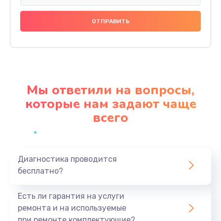
Замена праймера
1000 руб.
Заказать
Ремонт материнской платы
4500 руб.
Мы ответили на вопросы,
Заказать
которые нам задают чаще
всего
Профилактическая чистка
1000 руб.
Заказать
Диагностика проводится
бесплатно?
Прошивка BIOS
1920 руб.
Есть ли гарантия на услуги
Заказать
ремонта и на используемые
при ремонте комплектующие?