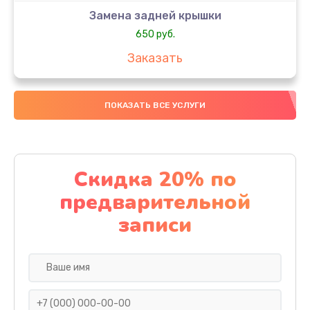
Замена задней крышки
650 руб.
Заказать
Замена аккумулятора
ПОКАЗАТЬ ВСЕ УСЛУГИ
4000 руб.
Заказать
Замена материнской платы
Скидка 20% по
1100 руб.
предварительной
Заказать
записи
Замена масла
750 руб.
Заказать