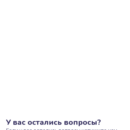
Ремонт цепи питания
2500 руб.
Заказать
Замена видеоадаптера (видеокарты)
1800 руб.
Заказать
Замена, перепайка чипа
1300 руб.
Заказать
Замена HDMI-разъема
650 руб.
Заказать
У вас остались вопросы?