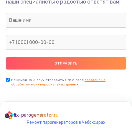
наши специалисты с радостью ответят вам!
1300 руб.
Заказать
Ремонт капиллярной трубки
400 руб.
Заказать
Замена блока питания
1000 руб.
Заказать
Нажимая на кнопку отправить я даю свое
согласие на
обработку моих персональных данных.
Прошивка / разблокировка
900 руб.
Заказать
fix-parogenerator.ru
Ремонт парогенераторов в Чебоксарах
Замена термостата