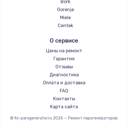
Bork
2500 руб.
Gorenje
Заказать
Miele
Centek
Замена электроконфорки
Hotpoint Ariston
1300 руб.
О сервисе
DELTA
Заказать
Silter
Цены на ремонт
Chayka
Гарантия
Техобслуживание
Beko
Отзывы
900 руб.
Vivitek
Диагностика
Заказать
RED solution
Оплата и доставка
FAQ
Установка / подключение / демонтаж
Контакты
1300 руб.
Карта сайта
Заказать
© fix-parogenerator.ru
2026
— Ремонт парогенераторов.
Прошивка