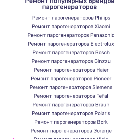
Ремонт популярных брендов
1400 руб.
парогенераторов
Заказать
Ремонт парогенераторов Philips
Ремонт парогенераторов Xiaomi
Замена / ремонт электронного модуля
управления
Ремонт парогенераторов Panasonic
600 руб.
Ремонт парогенераторов Electrolux
Заказать
Ремонт парогенераторов Bosch
Ремонт парогенераторов Ginzzu
Замена конфорки
Ремонт парогенераторов Haier
1100 руб.
Ремонт парогенераторов Pioneer
Заказать
Ремонт парогенераторов Siemens
Ремонт парогенераторов Tefal
Замена платы сенсора
Ремонт парогенераторов Braun
900 руб.
Ремонт парогенераторов Polaris
Заказать
Ремонт парогенераторов Bork
Ремонт парогенераторов Gorenje
Замена регулятора режимов конфорки