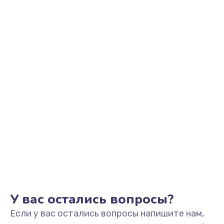
2500 руб.
Заказать
Замена видеоадаптера (видеокарты)
1800 руб.
Заказать
Замена, перепайка чипа
1300 руб.
Заказать
Замена HDMI-разъема
650 руб.
Заказать
У вас остались вопросы?
Если у вас остались вопросы напишите нам,
Замена/Pемонт карбюратора