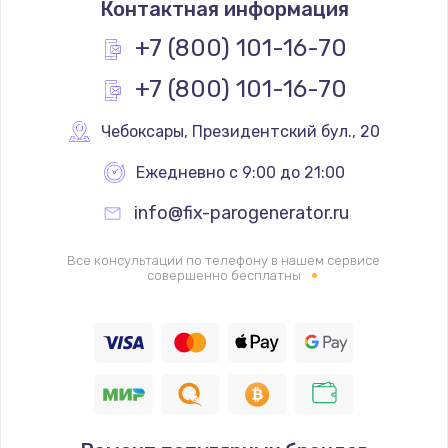
Контактная информация
1200 руб.
Заказать
+7 (800) 101-16-70
+7 (800) 101-16-70
Замена реле
1000 руб.
Чебоксары
,
 Президентский бул., 20
Заказать
Ежедневно с 9:00 до 21:00
Замена термопредохранителя
info@fix-parogenerator.ru
700 руб.
Заказать
Все консультации по телефону в нашем сервисе
совершенно бесплатны
Замена ТЭНа
2500 руб.
Заказать
Замена шнура