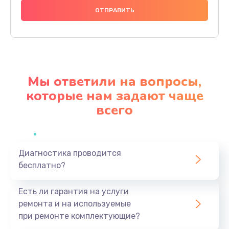
1000 руб.
Заказать
Ремонт материнской платы
4500 руб.
Мы ответили на вопросы,
Заказать
которые нам задают чаще
всего
Профилактическая чистка
1000 руб.
Заказать
Диагностика проводится
бесплатно?
Прошивка BIOS
1920 руб.
Есть ли гарантия на услуги
Заказать
ремонта и на используемые
при ремонте комплектующие?
Замена северного моста