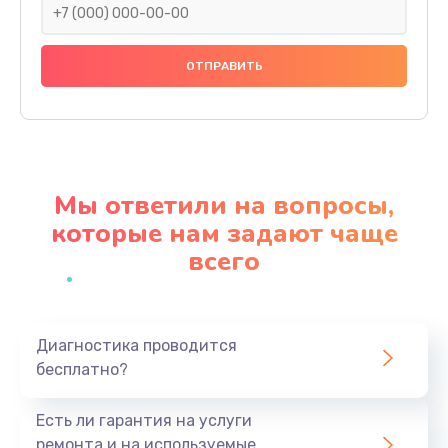
Ремонт корпуса
1000 руб.
Заказать
Ремонт платы
1100 руб.
Мы ответили на вопросы,
Заказать
которые нам задают чаще
всего
Ремонт потенциометров
800 руб.
Заказать
Диагностика проводится
бесплатно?
Ремонт эквалайзеров
700 руб.
Есть ли гарантия на услуги
Заказать
ремонта и на используемые