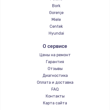
Bork
Gorenje
Miele
Centek
Hyundai
Hotpoint Ariston
О сервисе
DELTA
Silter
Цены на ремонт
Chayka
Гарантия
Beko
Отзывы
Vivitek
Диагностика
RED solution
Оплата и доставка
FAQ
Контакты
Карта сайта