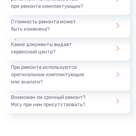
при ремонте комплектующие?
Ремонт усилителей
700 руб.
Стоимость ремонта может
быть изменена?
Заказать
Какие документы выдает
Ремонт разъема
сервисный центр?
600 руб.
Заказать
При ремонте используются
оригинальные комплектующие
Замена фейдеров
или аналоги?
500 руб.
Заказать
Возможен ли срочный ремонт?
Могу при нем присутствовать?
Корпусный ремонт (замена резинок, креплений,
кнопок)
700 руб.