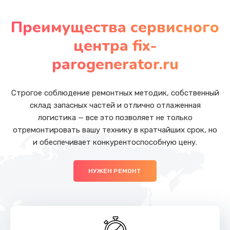
Замена платы управления
от 2500 руб.
Преимущества сервисного
Заказать
центра fix-
Чистка от кофейных масел
parogenerator.ru
от 520 руб.
Заказать
Строгое соблюдение ремонтных методик, собственный
склад запасных частей и отлично отлаженная
Чистка с разбором кофемашины
логистика — все это позволяет не только
отремонтировать вашу технику в кратчайших срок, но
от 1050 руб.
и обеспечивает конкурентоспособную цену.
Заказать
НУЖЕН РЕМОНТ
Декальцинация
от 1030 руб.
Заказать
Ремонт капучинатора