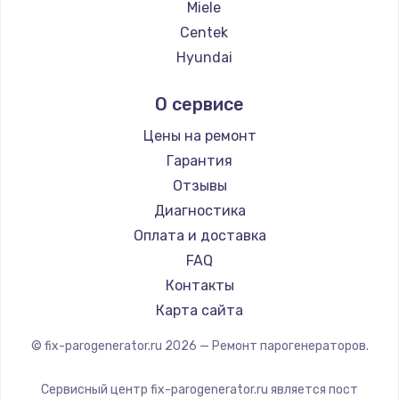
Miele
Centek
Hyundai
Hotpoint Ariston
О сервисе
DELTA
Silter
Цены на ремонт
Chayka
Гарантия
Beko
Отзывы
Vivitek
Диагностика
RED solution
Оплата и доставка
FAQ
Контакты
Карта сайта
© fix-parogenerator.ru
2026
— Ремонт парогенераторов.
Сервисный центр fix-parogenerator.ru является пост