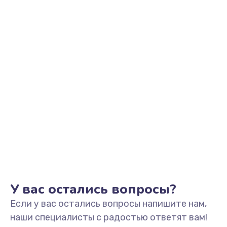
от 800 руб.
Заказать
Замена датчиков
от 640 руб.
Заказать
Замена термостата
от 500 руб.
Заказать
Ремонт гидросистемы
от 1000 руб.
У вас остались вопросы?
Заказать
Если у вас остались вопросы напишите нам,
наши специалисты с радостью ответят вам!
Ремонт электромагнитного клапана