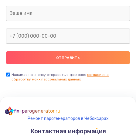
от 920 руб.
Заказать
Забит клапан пар/вода
от 1170 руб.
Заказать
Ремонт ЦЗУ
от 750 руб.
Нажимая на кнопку отправить я даю свое
согласие на
обработку моих персональных данных.
Заказать
Замена прокладок, хомутов, скобок, колец
от 400 руб.
fix-parogenerator.ru
Заказать
Ремонт парогенераторов в Чебоксарах
Ремонт микровыключателя
Контактная информация