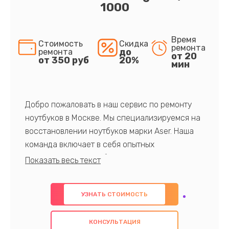
1000
Время
Стоимость
Скидка
ремонта
до
ремонта
от 20
от 350 руб
20%
мин
Добро пожаловать в наш сервис по ремонту
ноутбуков в Москве. Мы специализируемся на
восстановлении ноутбуков марки Aser. Наша
команда включает в себя опытных
профессионалов с обширными знаниями и
многолетним опытом в данной области. Мы
предлагаем быстрый и качественный ремонт с
УЗНАТЬ СТОИМОСТЬ
использованием оригинальных компонентов, а
также гарантируем качество всех
КОНСУЛЬТАЦИЯ
проведенных работ. Наша цель - предоставить