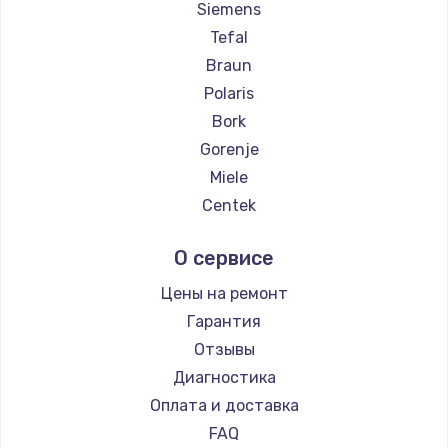
Siemens
Tefal
Braun
Polaris
Bork
Gorenje
Miele
Centek
Hyundai
О сервисе
Hotpoint Ariston
DELTA
Цены на ремонт
Chayka
Гарантия
Beko
Отзывы
Vivitek
Диагностика
RED solution
Оплата и доставка
FAQ