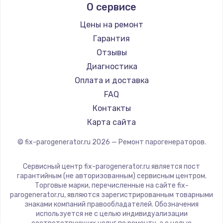
О сервисе
Hotpoint Ariston
DELTA
Цены на ремонт
Chayka
Гарантия
Beko
Отзывы
Vivitek
Диагностика
RED solution
Оплата и доставка
FAQ
Контакты
Карта сайта
© fix-parogenerator.ru
2026
— Ремонт парогенераторов.
Сервисный центр fix-parogenerator.ru является пост
гарантийным (не авторизованным) сервисным центром.
Торговые марки, перечисленные на сайте fix-
parogenerator.ru, являются зарегистрированным товарными
знаками компаний правообладателей. Обозначения
используется не с целью индивидуализации