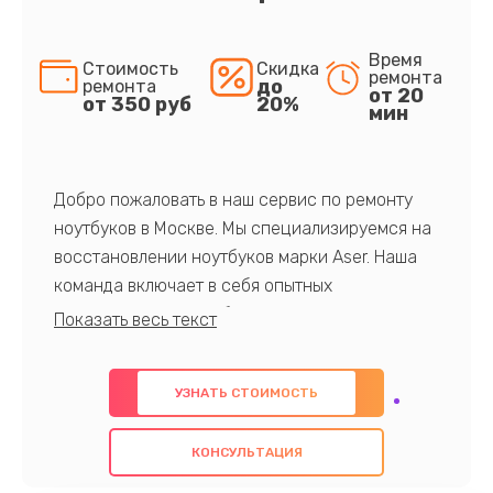
Время
Стоимость
Скидка
ремонта
до
ремонта
от 20
от 350 руб
20%
мин
Добро пожаловать в наш сервис по ремонту
ноутбуков в Москве. Мы специализируемся на
восстановлении ноутбуков марки Aser. Наша
команда включает в себя опытных
профессионалов с обширными знаниями и
многолетним опытом в данной области. Мы
предлагаем быстрый и качественный ремонт с
УЗНАТЬ СТОИМОСТЬ
использованием оригинальных компонентов, а
также гарантируем качество всех
КОНСУЛЬТАЦИЯ
проведенных работ. Наша цель - предоставить
клиентам надежное и профессиональное