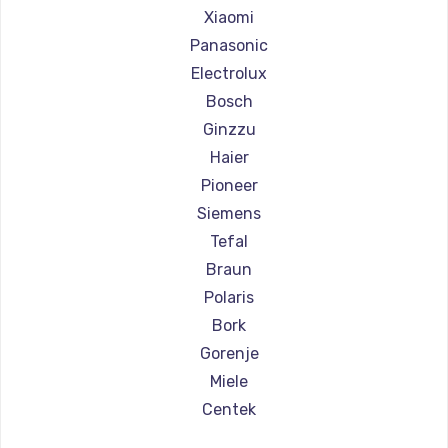
Ремонт парогенераторов Chayka
Xiaomi
Ремонт парогенераторов Beko
Panasonic
Ремонт парогенераторов Vivitek
Electrolux
Ремонт парогенераторов RED solution
Bosch
Ginzzu
Haier
Pioneer
Siemens
Tefal
Braun
Polaris
Bork
Gorenje
Miele
Centek
Hyundai