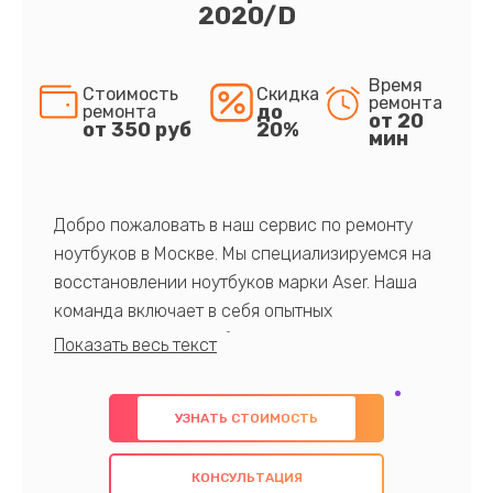
2020/D
Время
Стоимость
Скидка
ремонта
до
ремонта
от 20
от 350 руб
20%
мин
Добро пожаловать в наш сервис по ремонту
ноутбуков в Москве. Мы специализируемся на
восстановлении ноутбуков марки Aser. Наша
команда включает в себя опытных
профессионалов с обширными знаниями и
многолетним опытом в данной области. Мы
предлагаем быстрый и качественный ремонт с
УЗНАТЬ СТОИМОСТЬ
использованием оригинальных компонентов, а
также гарантируем качество всех
КОНСУЛЬТАЦИЯ
проведенных работ. Наша цель - предоставить