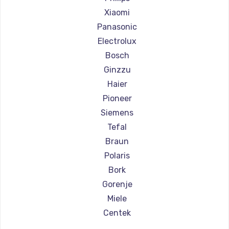
Ремонт парогенераторов Chayka
Xiaomi
Ремонт парогенераторов Beko
Panasonic
Ремонт парогенераторов Vivitek
Electrolux
Ремонт парогенераторов RED solution
Bosch
Ginzzu
Haier
Pioneer
Siemens
Tefal
Braun
Polaris
Bork
Gorenje
Miele
Centek
Hyundai