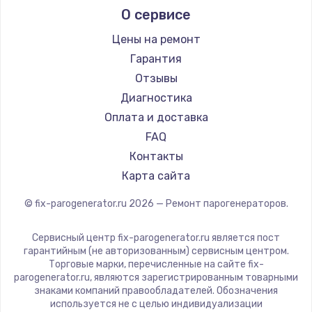
О сервисе
Hotpoint Ariston
DELTA
Цены на ремонт
Chayka
Гарантия
Beko
Отзывы
Vivitek
Диагностика
RED solution
Оплата и доставка
FAQ
Контакты
Карта сайта
© fix-parogenerator.ru
2026
— Ремонт парогенераторов.
Сервисный центр fix-parogenerator.ru является пост
гарантийным (не авторизованным) сервисным центром.
Торговые марки, перечисленные на сайте fix-
parogenerator.ru, являются зарегистрированным товарными
знаками компаний правообладателей. Обозначения
используется не с целью индивидуализации