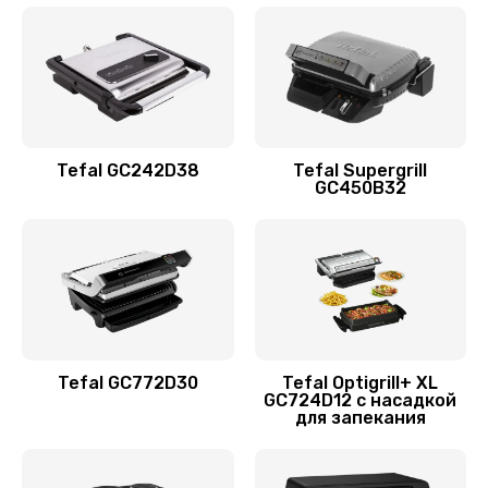
Tefal GC242D38
Tefal Supergrill
GC450B32
Tefal GC772D30
Tefal Optigrill+ XL
GC724D12 с насадкой
для запекания