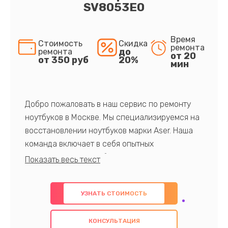
SV8053E0
Время
Стоимость
Скидка
ремонта
до
ремонта
от 20
от 350 руб
20%
мин
Добро пожаловать в наш сервис по ремонту
ноутбуков в Москве. Мы специализируемся на
восстановлении ноутбуков марки Aser. Наша
команда включает в себя опытных
профессионалов с обширными знаниями и
многолетним опытом в данной области. Мы
предлагаем быстрый и качественный ремонт с
УЗНАТЬ СТОИМОСТЬ
использованием оригинальных компонентов, а
также гарантируем качество всех
КОНСУЛЬТАЦИЯ
проведенных работ. Наша цель - предоставить