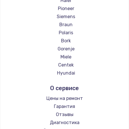
Haier
Pioneer
Siemens
Braun
Polaris
Bork
Gorenje
Miele
Centek
Hyundai
Hotpoint Ariston
О сервисе
DELTA
Silter
Цены на ремонт
Chayka
Гарантия
Beko
Отзывы
Vivitek
Диагностика