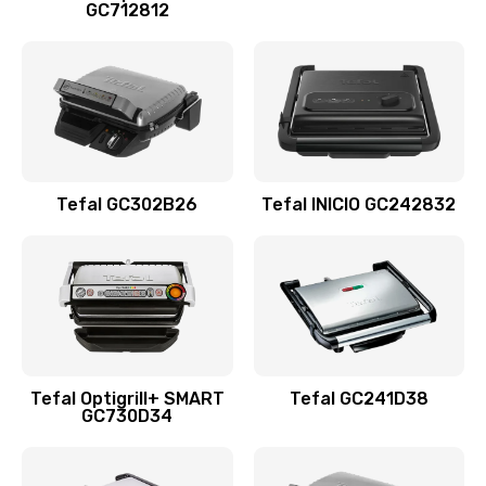
GC712812
Tefal GC302B26
Tefal INICIO GC242832
Tefal Optigrill+ SMART
Tefal GC241D38
GC730D34