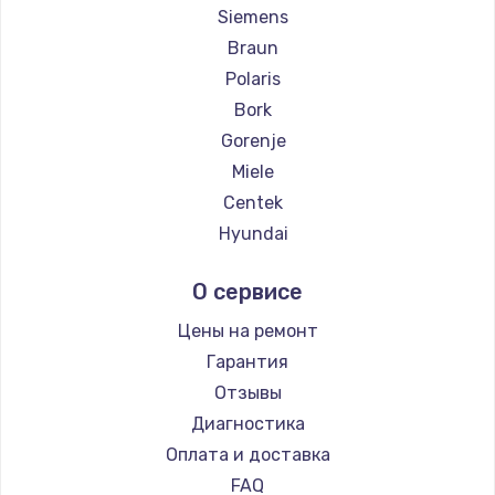
Siemens
Braun
Polaris
Bork
Gorenje
Miele
Centek
Hyundai
Hotpoint Ariston
О сервисе
DELTA
Silter
Цены на ремонт
Chayka
Гарантия
Beko
Отзывы
Vivitek
Диагностика
RED solution
Оплата и доставка
FAQ