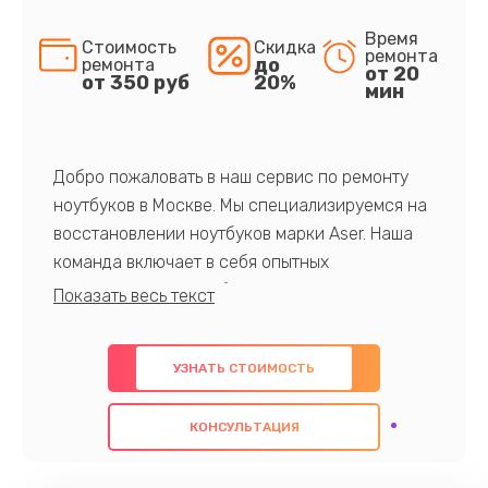
Время
Стоимость
Скидка
ремонта
до
ремонта
от 20
от 350 руб
20%
мин
Добро пожаловать в наш сервис по ремонту
ноутбуков в Москве. Мы специализируемся на
восстановлении ноутбуков марки Aser. Наша
команда включает в себя опытных
профессионалов с обширными знаниями и
многолетним опытом в данной области. Мы
предлагаем быстрый и качественный ремонт с
УЗНАТЬ СТОИМОСТЬ
использованием оригинальных компонентов, а
также гарантируем качество всех
КОНСУЛЬТАЦИЯ
проведенных работ. Наша цель - предоставить
клиентам надежное и профессиональное