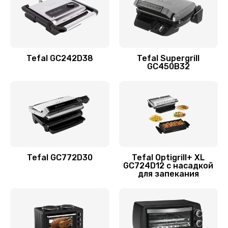
Tefal GC242D38
Tefal Supergrill
GC450B32
Tefal GC772D30
Tefal Optigrill+ XL
GC724D12 с насадкой
для запекания