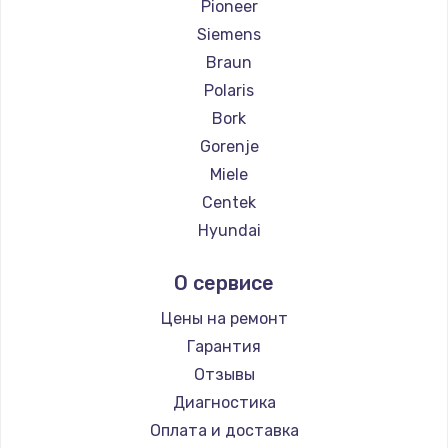
Pioneer
Siemens
Braun
Polaris
Bork
Gorenje
Miele
Centek
Hyundai
Hotpoint Ariston
О сервисе
DELTA
Silter
Цены на ремонт
Chayka
Гарантия
Beko
Отзывы
Vivitek
Диагностика
RED solution
Оплата и доставка