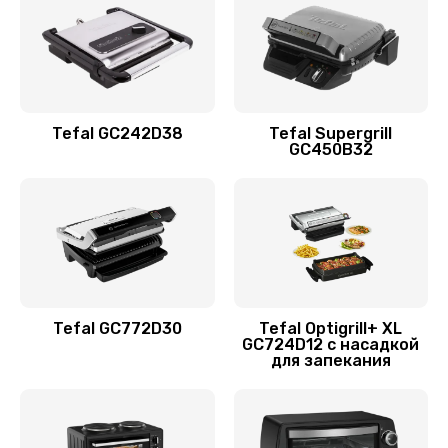
Tefal GC242D38
Tefal Supergrill
GC450B32
Tefal GC772D30
Tefal Optigrill+ XL
GC724D12 с насадкой
для запекания