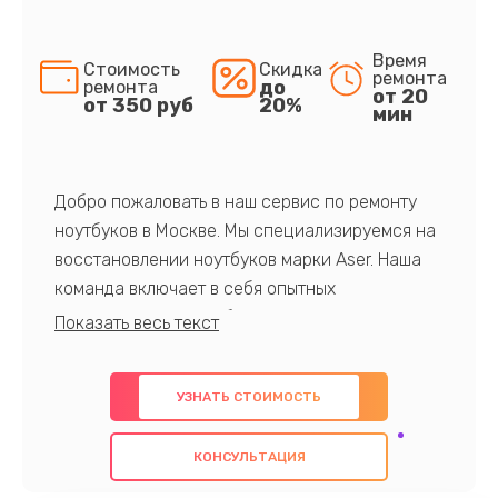
Время
Стоимость
Скидка
ремонта
до
ремонта
от 20
от 350 руб
20%
мин
Добро пожаловать в наш сервис по ремонту
ноутбуков в Москве. Мы специализируемся на
восстановлении ноутбуков марки Aser. Наша
команда включает в себя опытных
профессионалов с обширными знаниями и
многолетним опытом в данной области. Мы
предлагаем быстрый и качественный ремонт с
УЗНАТЬ СТОИМОСТЬ
использованием оригинальных компонентов, а
также гарантируем качество всех
КОНСУЛЬТАЦИЯ
проведенных работ. Наша цель - предоставить
клиентам надежное и профессиональное