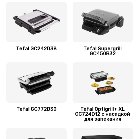
Tefal GC242D38
Tefal Supergrill
GC450B32
Tefal GC772D30
Tefal Optigrill+ XL
GC724D12 с насадкой
для запекания