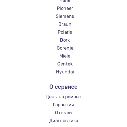
Haier
Pioneer
Siemens
Braun
Polaris
Bork
Gorenje
Miele
Centek
Hyundai
Hotpoint Ariston
О сервисе
DELTA
Silter
Цены на ремонт
Chayka
Гарантия
Beko
Отзывы
Vivitek
Диагностика