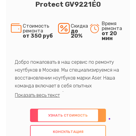
Protect GV9221E0
Время
Стоимость
Скидка
ремонта
до
ремонта
от 20
от 350 руб
20%
мин
Добро пожаловать в наш сервис по ремонту
ноутбуков в Москве. Мы специализируемся на
восстановлении ноутбуков марки Aser. Наша
команда включает в себя опытных
профессионалов с обширными знаниями и
многолетним опытом в данной области. Мы
предлагаем быстрый и качественный ремонт с
УЗНАТЬ СТОИМОСТЬ
использованием оригинальных компонентов, а
также гарантируем качество всех
КОНСУЛЬТАЦИЯ
проведенных работ. Наша цель - предоставить