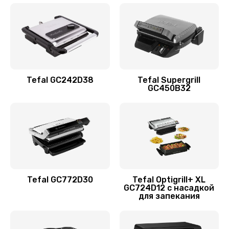
Tefal GC242D38
Tefal Supergrill
GC450B32
Tefal GC772D30
Tefal Optigrill+ XL
GC724D12 с насадкой
для запекания