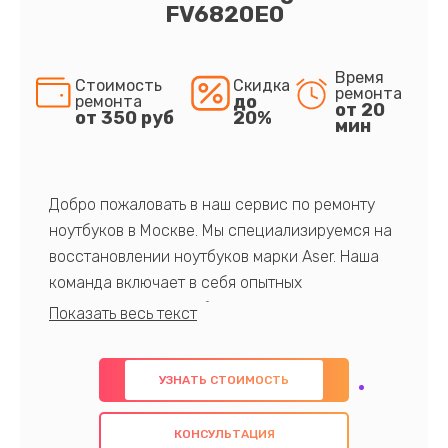
FV6820E0
Время
Стоимость
Скидка
ремонта
до
ремонта
от 20
от 350 руб
20%
мин
Добро пожаловать в наш сервис по ремонту
ноутбуков в Москве. Мы специализируемся на
восстановлении ноутбуков марки Aser. Наша
команда включает в себя опытных
профессионалов с обширными знаниями и
многолетним опытом в данной области. Мы
предлагаем быстрый и качественный ремонт с
УЗНАТЬ СТОИМОСТЬ
использованием оригинальных компонентов, а
также гарантируем качество всех
КОНСУЛЬТАЦИЯ
проведенных работ. Наша цель - предоставить