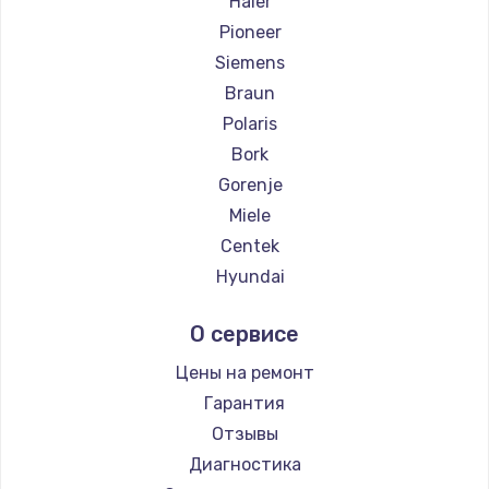
Haier
Pioneer
Siemens
Braun
Polaris
Bork
Gorenje
Miele
Centek
Hyundai
Hotpoint Ariston
О сервисе
DELTA
Silter
Цены на ремонт
Chayka
Гарантия
Beko
Отзывы
Vivitek
Диагностика