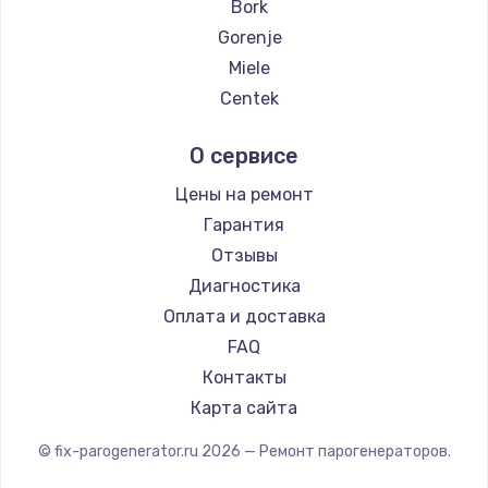
Bork
Gorenje
Miele
Centek
Hyundai
О сервисе
Hotpoint Ariston
DELTA
Цены на ремонт
Silter
Гарантия
Chayka
Отзывы
Beko
Диагностика
Vivitek
Оплата и доставка
RED solution
FAQ
Контакты
Карта сайта
© fix-parogenerator.ru
2026
— Ремонт парогенераторов.